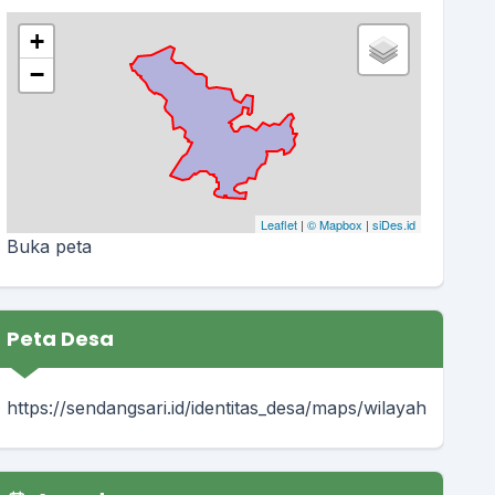
+
−
Leaflet
|
© Mapbox
|
siDes.id
Buka peta
Peta Desa
https://sendangsari.id/identitas_desa/maps/wilayah