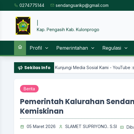
0274775144
sendangsarikp@gmail.com
SISTEM INFORMASI
|
Kap. Pengasih Kab. Kulonprogo
Profil
Pemerintahan
Regulasi
Sekilas Info
| Kunjungi Media Sosial Kami - YouTube :sendangsari channel - I
Berita
Pemerintah Kalurahan Sendan
Kemiskinan
05 Maret 2026
SLAMET SUPRIYONO.. S.SI
Dib