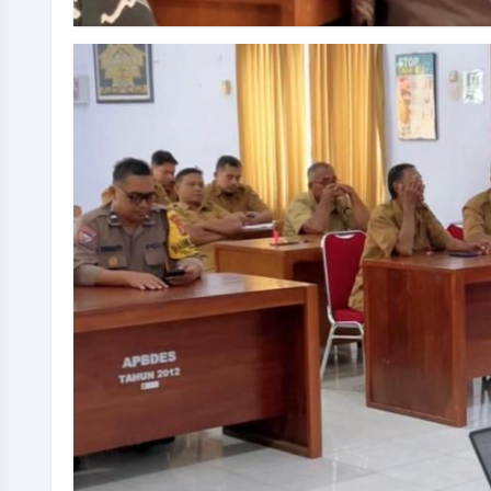
PARTINEM
Panata Laksana Sarta Pangripta
Presensi:
18 poin
Kinerja:
22 poin
Belum Hadir