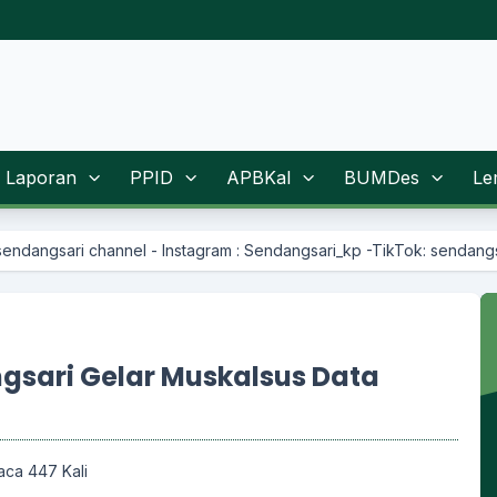
Laporan
PPID
APBKal
BUMDes
Le
nstagram : Sendangsari_kp -TikTok: sendangsarikp
gsari Gelar Muskalsus Data
aca 447 Kali