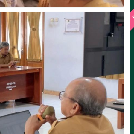
SUGIYANTO
Danarta
Presensi:
18 poin
Kinerja:
20 poin
Belum Hadir