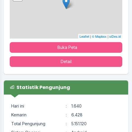
Leaflet
|
© Mapbox
|
siDes.id
Buka Peta
Detail
Statistik Pengunjung
Hari ini
:
1.640
Kemarin
:
6.428
Total Pengunjung
:
5.151.120