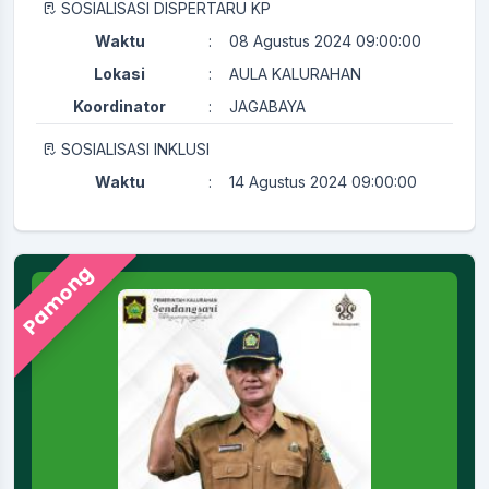
SOSIALISASI DISPERTARU KP
Waktu
:
08 Agustus 2024 09:00:00
Lokasi
:
AULA KALURAHAN
Koordinator
:
JAGABAYA
SOSIALISASI INKLUSI
Waktu
:
14 Agustus 2024 09:00:00
Lokasi
:
AULA KALURAHAN
Koordinator
:
KAMITUWA
Pamong
PERTEMUAN RUTIN KADER KESEHATAN
Waktu
:
29 Juli 2024 08:00:00
Ruang Rapat Sekretariat (
Lokasi
:
Kapasitas 35 Orang
Koordinator
:
KAMITUWA
Merti Kalurahan
Waktu
:
23 September 2025 08:00:00