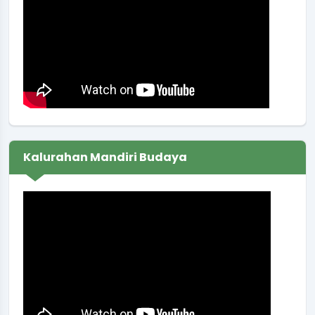
Lokasi
:
Ruang Rapat Sekretariat
Koordinator
:
SIGIT RAHMANTO, S.PD
Permohonan administrasi/Pengajuan dokumen
Waktu
:
06 Januari 2026 06:14:31
Lokasi
:
Kalurahan Sendangsari
Koordinator
:
AI
Rapat Pertanahan
Kalurahan Mandiri Budaya
Waktu
:
12 Januari 2026 09:00:00
Lokasi
:
Balai Desa
Koordinator
:
JUMONO
Muskal RKA BUMDes Binangun Sendang Artha
Sendangsari Tahun 2026
Waktu
:
09 Januari 2026 13:00:00
Lokasi
:
Balai Kalurahan Sendangsari
Koordinator
:
SUKIRMAN