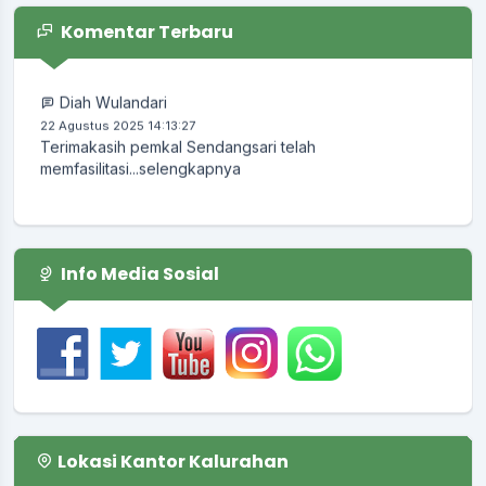
Lokasi
:
Balai Desa
Komentar Terbaru
Koordinator
:
KUNTORO EDI
Diah Wulandari
22 Agustus 2025 14:13:27
Terimakasih pemkal Sendangsari telah
memfasilitasi...
selengkapnya
Info Media Sosial
Lokasi Kantor Kalurahan