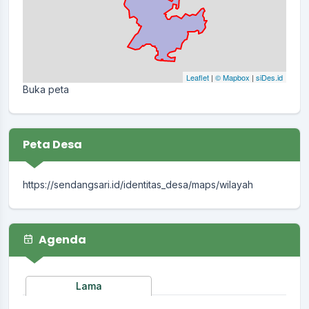
Leaflet
|
© Mapbox
|
siDes.id
Buka peta
Peta Desa
https://sendangsari.id/identitas_desa/maps/wilayah
Agenda
Lama