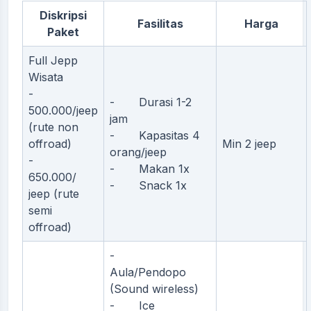
Diskripsi
Fasilitas
Harga
Paket
Full Jepp
Wisata
-
- Durasi 1-2
500.000/jeep
jam
(rute non
- Kapasitas 4
offroad)
Min 2 jeep
orang/jeep
-
- Makan 1x
650.000/
- Snack 1x
jeep (rute
semi
offroad)
-
Aula/Pendopo
(Sound wireless)
- Ice