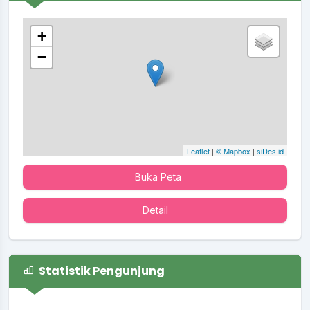
+
−
Leaflet
|
© Mapbox
|
siDes.id
Buka Peta
Detail
Statistik Pengunjung