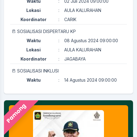
Waktu
:
02 Juli 2024 09:00:00
Lokasi
:
AULA KALURAHAN
Koordinator
:
CARIK
SOSIALISASI DISPERTARU KP
Waktu
:
08 Agustus 2024 09:00:00
Lokasi
:
AULA KALURAHAN
Koordinator
:
JAGABAYA
SOSIALISASI INKLUSI
Waktu
:
14 Agustus 2024 09:00:00
Lokasi
:
AULA KALURAHAN
Koordinator
:
KAMITUWA
Pamong
PERTEMUAN RUTIN KADER KESEHATAN
Waktu
:
29 Juli 2024 08:00:00
Ruang Rapat Sekretariat (
Lokasi
:
Kapasitas 35 Orang