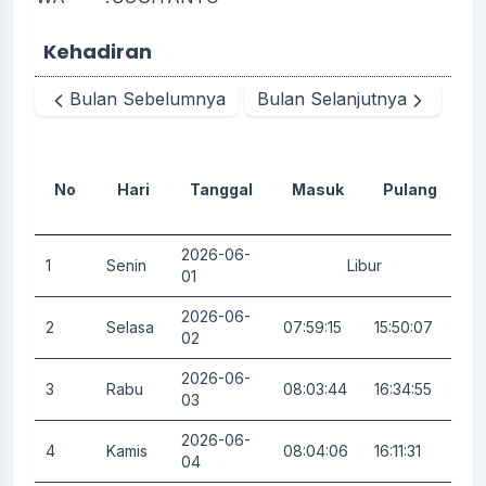
Kehadiran
Bulan Sebelumnya
Bulan Selanjutnya
No
Hari
Tanggal
Masuk
Pulang
D
2026-06-
1
Senin
Libur
0.
01
2026-06-
2
Selasa
07:59:15
15:50:07
3.
02
2026-06-
3
Rabu
08:03:44
16:34:55
3.
03
2026-06-
4
Kamis
08:04:06
16:11:31
0.
04