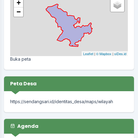
+
−
Leaflet
|
© Mapbox
|
siDes.id
Buka peta
Peta Desa
https://sendangsari.id/identitas_desa/maps/wilayah
Agenda