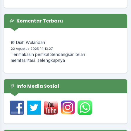
End of interactive chart.
lomba desa
Waktu
:
11 April 2026 22:05:42
Komentar Terbaru
Lokasi
:
Balai Desa
Koordinator
:
KUNTORO EDI
Diah Wulandari
22 Agustus 2025 14:13:27
Terimakasih pemkal Sendangsari telah
memfasilitasi...
selengkapnya
Info Media Sosial