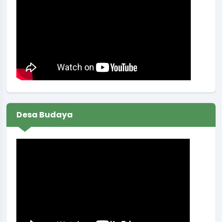
Koordinator
:
JUMONO
Muskal RKA BUMDes Binangun Sendang Artha
Sendangsari Tahun 2026
Waktu
:
09 Januari 2026 13:00:00
Lokasi
:
Balai Kalurahan Sendangsari
Koordinator
:
SUKIRMAN
Koordinasi persiapan lomba desa
Waktu
:
23 Februari 2026 14:59:49
Desa Budaya
Lokasi
:
Balai Desa
Koordinator
:
SUWARNA UTAMA.. SP.
Rapat koordinasi rutin Pamong Kalurahan
Waktu
:
19 Maret 2026 09:00:00
Ruang Rapat Sekretariat (
Lokasi
:
Kapasitas 35 Orang
Koordinator
:
Carik Sendangsari