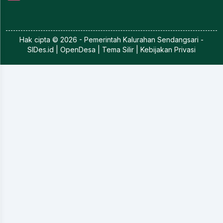
Hak cipta © 2026 - Pemerintah
Kalurahan Sendangsari
-
SIDes.id
| OpenDesa | Tema Silir |
Kebijakan Privasi