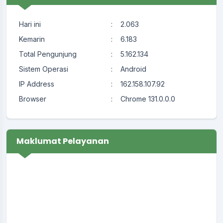
Hari ini
:
2.063
Kemarin
:
6.183
Total Pengunjung
:
5.162.134
Sistem Operasi
:
Android
IP Address
:
162.158.107.92
Browser
:
Chrome 131.0.0.0
Maklumat Pelayanan