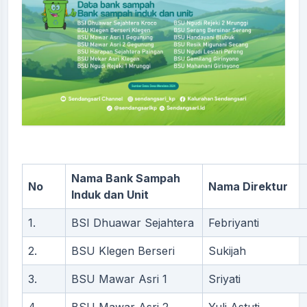
Nama Bank Sampah
No
Nama Direktur
Induk dan Unit
1.
BSI Dhuawar Sejahtera
Febriyanti
2.
BSU Klegen Berseri
Sukijah
3.
BSU Mawar Asri 1
Sriyati
4.
BSU Mawar Asri 2
Yuli Astuti