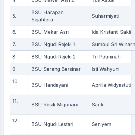
BSU Harapan
5.
Suharmiyati
Sejahtera
6.
BSU Mekar Asri
Ida Kristanti Sakti
7.
BSU Ngudi Rejeki 1
Sumbul Sri Winarn
8.
BSU Ngudi Rejeki 2
Tri Patminah
9.
BSU Serang Bersinar
Isti Wahyuni
10.
BSU Handayani
Aprilia Widyastuti
11.
BSU Resik Migunani
Santi
12.
BSU Ngudi Lestari
Seniyem