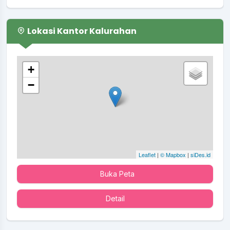
Lokasi Kantor Kalurahan
+
−
Leaflet
|
© Mapbox
|
siDes.id
Buka Peta
Detail