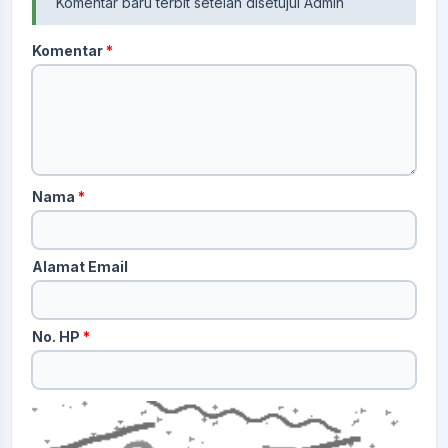
Komentar baru terbit setelah disetujui Admin
Komentar
*
Nama
*
Alamat Email
No. HP
*