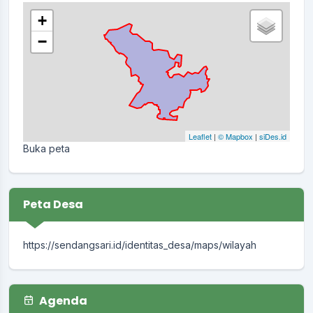
+
−
Leaflet
|
© Mapbox
|
siDes.id
Buka peta
Peta Desa
https://sendangsari.id/identitas_desa/maps/wilayah
Agenda