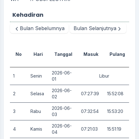
Kehadiran
Bulan Sebelumnya
Bulan Selanjutnya
No
Hari
Tanggal
Masuk
Pulang
D
2026-06-
1
Senin
Libur
0.
01
2026-06-
2
Selasa
07:27:39
15:52:08
0.
02
2026-06-
3
Rabu
07:32:54
15:53:20
0.
03
2026-06-
4
Kamis
07:21:03
15:51:19
0.
04