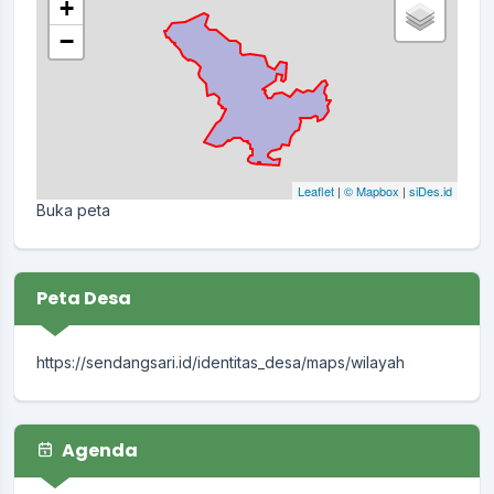
+
−
Leaflet
|
© Mapbox
|
siDes.id
Buka peta
Peta Desa
https://sendangsari.id/identitas_desa/maps/wilayah
Agenda