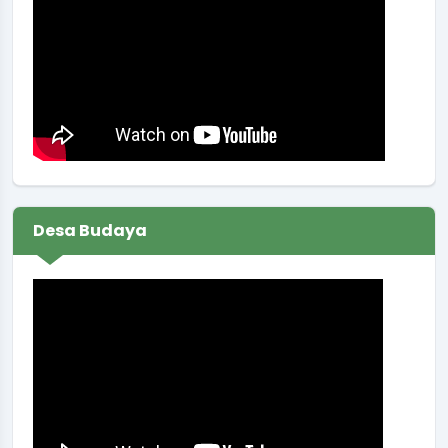
Koordinator
:
JUMONO
Muskal RKA BUMDes Binangun Sendang Artha
Sendangsari Tahun 2026
Waktu
:
09 Januari 2026 13:00:00
Lokasi
:
Balai Kalurahan Sendangsari
Koordinator
:
SUKIRMAN
Koordinasi persiapan lomba desa
Waktu
:
23 Februari 2026 14:59:49
Desa Budaya
Lokasi
:
Balai Desa
Koordinator
:
SUWARNA UTAMA.. SP.
Rapat koordinasi rutin Pamong Kalurahan
Waktu
:
19 Maret 2026 09:00:00
Ruang Rapat Sekretariat (
Lokasi
:
Kapasitas 35 Orang
Koordinator
:
Carik Sendangsari