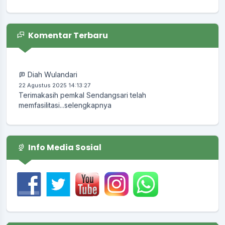
End of interactive chart.
lomba desa
Waktu
:
11 April 2026 22:05:42
Komentar Terbaru
Lokasi
:
Balai Desa
Koordinator
:
KUNTORO EDI
Diah Wulandari
22 Agustus 2025 14:13:27
Terimakasih pemkal Sendangsari telah
memfasilitasi...
selengkapnya
Info Media Sosial