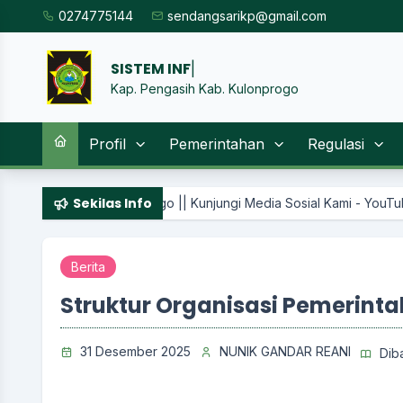
0274775144
sendangsarikp@gmail.com
SISTEM
|
Kap. Pengasih Kab. Kulonprogo
Profil
Pemerintahan
Regulasi
Sekilas Info
n Progo || Kunjungi Media Sosial Kami - YouTube :sendangsari ch
Berita
Struktur Organisasi Pemerint
31 Desember 2025
NUNIK GANDAR REANI
Dib