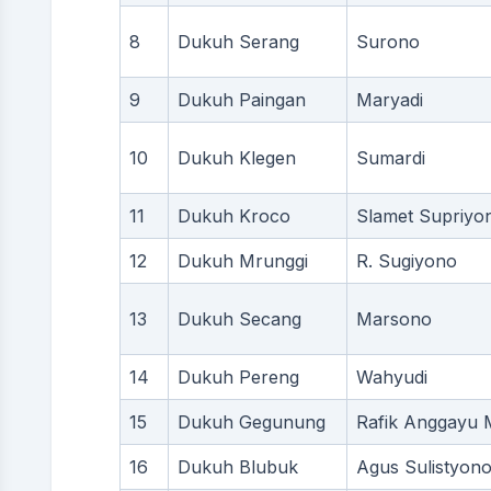
8
Dukuh Serang
Surono
9
Dukuh Paingan
Maryadi
10
Dukuh Klegen
Sumardi
11
Dukuh Kroco
Slamet Supriyon
12
Dukuh Mrunggi
R. Sugiyono
13
Dukuh Secang
Marsono
14
Dukuh Pereng
Wahyudi
15
Dukuh Gegunung
Rafik Anggayu 
16
Dukuh Blubuk
Agus Sulistyon