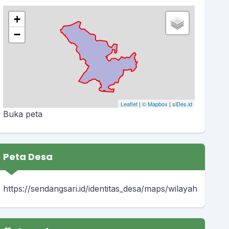
+
−
Leaflet
|
© Mapbox
|
siDes.id
Buka peta
Peta Desa
https://sendangsari.id/identitas_desa/maps/wilayah