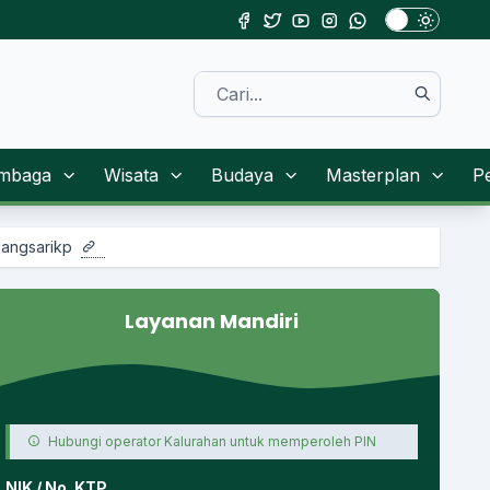
mbaga
Wisata
Budaya
Masterplan
P
Layanan Mandiri
Hubungi operator Kalurahan untuk memperoleh PIN
NIK / No. KTP