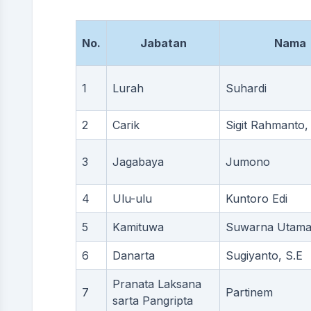
No.
Jabatan
Nama
1
Lurah
Suhardi
2
Carik
Sigit Rahmanto,
3
Jagabaya
Jumono
4
Ulu-ulu
Kuntoro Edi
5
Kamituwa
Suwarna Utama,
6
Danarta
Sugiyanto, S.E
Pranata Laksana
7
Partinem
sarta Pangripta