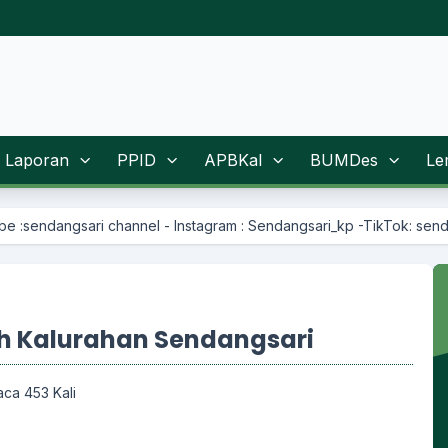
Laporan
PPID
APBKal
BUMDes
Le
annel - Instagram : Sendangsari_kp -TikTok: sendangsarikp
ah Kalurahan Sendangsari
aca 453 Kali