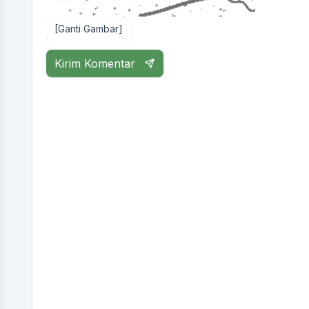
[Ganti Gambar]
Kirim Komentar
PARTINEM
Panata Laksana Sarta Pangripta
Presensi:
24 poin
Kinerja:
34 poin
Pulang Pukul
15:35:51