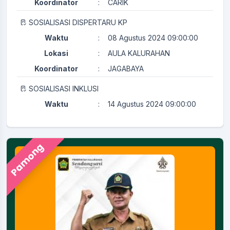
Koordinator
:
CARIK
SOSIALISASI DISPERTARU KP
Waktu
:
08 Agustus 2024 09:00:00
Lokasi
:
AULA KALURAHAN
Koordinator
:
JAGABAYA
SOSIALISASI INKLUSI
Waktu
:
14 Agustus 2024 09:00:00
Lokasi
:
AULA KALURAHAN
Koordinator
:
KAMITUWA
Pamong
PERTEMUAN RUTIN KADER KESEHATAN
Waktu
:
29 Juli 2024 08:00:00
Ruang Rapat Sekretariat (
Lokasi
:
Kapasitas 35 Orang
Koordinator
:
KAMITUWA