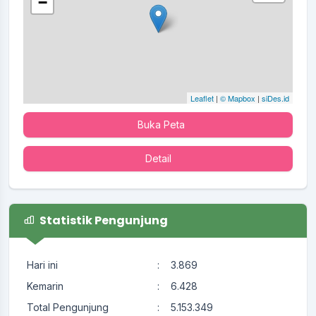
−
Leaflet
|
© Mapbox
|
siDes.id
Buka Peta
Detail
Statistik Pengunjung
Hari ini
:
3.869
Kemarin
:
6.428
Total Pengunjung
:
5.153.349