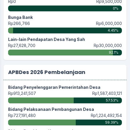
Rp0
Rp9,500,000
0%
Bunga Bank
Rp266,766
Rp6,000,000
4.45%
Lain-lain Pendapatan Desa Yang Sah
Rp27,628,700
Rp30,000,000
92.1%
APBDes 2026 Pembelanjaan
Bidang Penyelenggaran Pemerintahan Desa
Rp913,241,507
Rp1,587,403,121
57.53%
Bidang Pelaksanaan Pembangunan Desa
Rp727,191,480
Rp1,224,492,154
59.39%