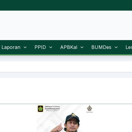
Laporan
PPID
APBKal
BUMDes
Le
Sugeng Rawuh Wonten Web