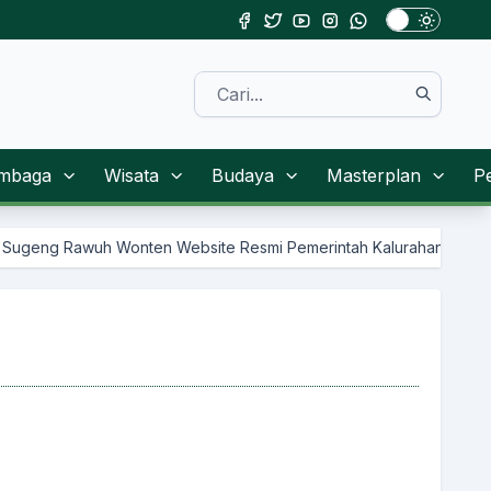
mbaga
Wisata
Budaya
Masterplan
P
site Resmi Pemerintah Kalurahan Sendangsari Kapanewon Pengasih 