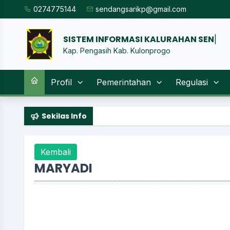
0274775144
sendangsarikp@gmail.com
SIST
|
Kap. Pengasih Kab. Kulonprogo
Profil
Pemerintahan
Regulasi
Sekilas Info
Kembali
MARYADI