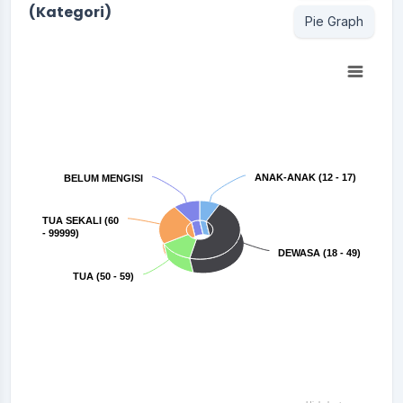
(Kategori)
Pie Graph
Chart
Pie chart with 5 slices.
ANAK-ANAK (12 - 17)
ANAK-ANAK (12 - 17)
BELUM MENGISI
BELUM MENGISI
TUA SEKALI (60
TUA SEKALI (60
- 99999)
- 99999)
DEWASA (18 - 49)
DEWASA (18 - 49)
TUA (50 - 59)
TUA (50 - 59)