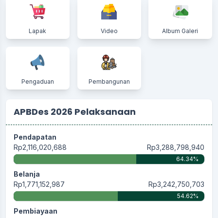
Lapak
Video
Album Galeri
Pengaduan
Pembangunan
APBDes 2026 Pelaksanaan
Pendapatan
Rp2,116,020,688
Rp3,288,798,940
64.34%
Belanja
Rp1,771,152,987
Rp3,242,750,703
54.62%
Pembiayaan