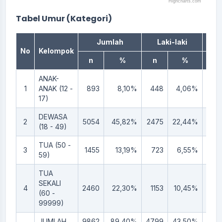
Highcharts.com
End of interactive chart.
Tabel Umur (Kategori)
Jumlah
Laki-laki
Pe
No
Kelompok
n
%
n
%
n
ANAK-
1
ANAK (12 -
893
8,10%
448
4,06%
44
17)
DEWASA
2
5054
45,82%
2475
22,44%
257
(18 - 49)
TUA (50 -
3
1455
13,19%
723
6,55%
73
59)
TUA
SEKALI
4
2460
22,30%
1153
10,45%
130
(60 -
99999)
JUMLAH
9862
89,40%
4799
43,50%
506