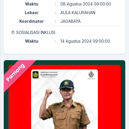
Waktu
:
08 Agustus 2024 09:00:00
Lokasi
:
AULA KALURAHAN
Koordinator
:
JAGABAYA
SOSIALISASI INKLUSI
Waktu
:
14 Agustus 2024 09:00:00
Lokasi
:
AULA KALURAHAN
Koordinator
:
KAMITUWA
Pamong
PERTEMUAN RUTIN KADER KESEHATAN
Waktu
:
29 Juli 2024 08:00:00
Ruang Rapat Sekretariat (
Lokasi
:
Kapasitas 35 Orang
Koordinator
:
KAMITUWA
Merti Kalurahan
Waktu
:
23 September 2025 08:00:00