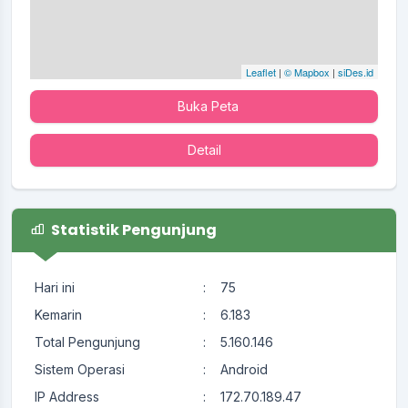
Leaflet
|
© Mapbox
|
siDes.id
Buka Peta
Detail
Statistik Pengunjung
Hari ini
:
75
Kemarin
:
6.183
Total Pengunjung
:
5.160.146
Sistem Operasi
:
Android
IP Address
:
172.70.189.47