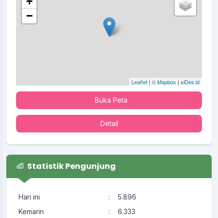
+
−
Leaflet
|
© Mapbox
|
siDes.id
Buka Peta
Detail
Statistik Pengunjung
Hari ini
:
5.896
Kemarin
:
6.333