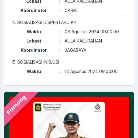
Lokasi
:
AULA KALURAHAN
Koordinator
:
CARIK
SOSIALISASI DISPERTARU KP
Waktu
:
08 Agustus 2024 09:00:00
Lokasi
:
AULA KALURAHAN
Koordinator
:
JAGABAYA
SOSIALISASI INKLUSI
Waktu
:
14 Agustus 2024 09:00:00
Lokasi
:
AULA KALURAHAN
Koordinator
:
KAMITUWA
Pamong
PERTEMUAN RUTIN KADER KESEHATAN
Waktu
:
29 Juli 2024 08:00:00
Ruang Rapat Sekretariat (
Lokasi
:
Kapasitas 35 Orang
Koordinator
:
KAMITUWA