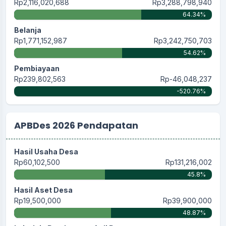
Rp2,116,020,688
Rp3,288,798,940
64.34%
Belanja
Rp1,771,152,987
Rp3,242,750,703
54.62%
Pembiayaan
Rp239,802,563
Rp-46,048,237
-520.76%
APBDes 2026 Pendapatan
Hasil Usaha Desa
Rp60,102,500
Rp131,216,002
45.8%
Hasil Aset Desa
Rp19,500,000
Rp39,900,000
48.87%