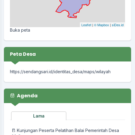
Leaflet
|
© Mapbox
|
siDes.id
Buka peta
Peta Desa
https://sendangsari.id/identitas_desa/maps/wilayah
Agenda
Lama
Kunjungan Peserta Pelatihan Balai Pemerintah Desa