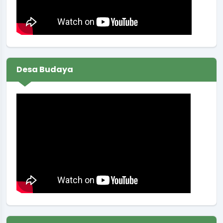
Lokasi
:
Balai Kalurahan Sendangsari
Koordinator
:
SUKIRMAN
Koordinasi persiapan lomba desa
Waktu
:
23 Februari 2026 14:59:49
Desa Budaya
Lokasi
:
Balai Desa
Koordinator
:
SUWARNA UTAMA.. SP.
Rapat koordinasi rutin Pamong Kalurahan
Waktu
:
19 Maret 2026 09:00:00
Ruang Rapat Sekretariat (
Lokasi
:
Kapasitas 35 Orang
Koordinator
:
Carik Sendangsari
Rapat koordinasi rutin Pamong Kalurahan
Waktu
:
25 Maret 2026 09:46:13
Ruang Rapat Sekretariat (
Lokasi
: