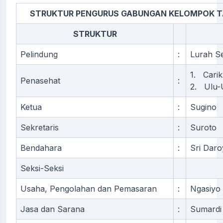
STRUKTUR PENGURUS GABUNGAN KELOMPOK TA
STRUKTUR
Pelindung
:
Lurah S
1. Carik
Penasehat
:
2. Ulu-
Ketua
:
Sugino
Sekretaris
:
Suroto
Bendahara
:
Sri Dar
Seksi-Seksi
Usaha, Pengolahan dan Pemasaran
:
Ngasiyo
Jasa dan Sarana
:
Sumardi