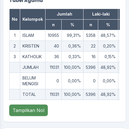
Tabel Agama
Jumlah
Laki-laki
Pe
No
Kelompok
n
%
n
%
n
1
ISLAM
10955
99,31%
5358
48,57%
559
2
KRISTEN
40
0,36%
22
0,20%
1
3
KATHOLIK
36
0,33%
16
0,15%
2
JUMLAH
11031
100,00%
5396
48,92%
563
BELUM
0
0,00%
0
0,00%
MENGISI
TOTAL
11031
100,00%
5396
48,92%
563
Tampilkan Nol