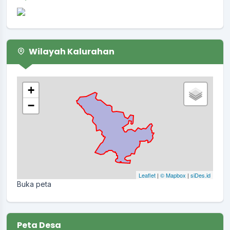
Wilayah Kalurahan
+
−
Leaflet
|
© Mapbox
|
siDes.id
Buka peta
Peta Desa