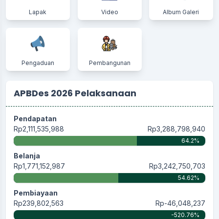
Lapak
Video
Album Galeri
Pengaduan
Pembangunan
APBDes 2026 Pelaksanaan
Pendapatan
Rp2,111,535,988
Rp3,288,798,940
64.2%
Belanja
Rp1,771,152,987
Rp3,242,750,703
54.62%
Pembiayaan
Rp239,802,563
Rp-46,048,237
-520.76%