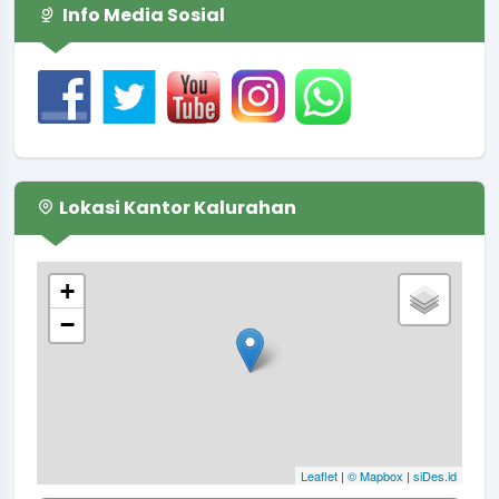
Info Media Sosial
Lokasi Kantor Kalurahan
+
−
Leaflet
|
© Mapbox
|
siDes.id