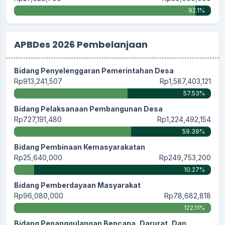
92.1%
APBDes 2026 Pembelanjaan
Bidang Penyelenggaran Pemerintahan Desa
Rp913,241,507
Rp1,587,403,121
57.53%
Bidang Pelaksanaan Pembangunan Desa
Rp727,191,480
Rp1,224,492,154
59.39%
Bidang Pembinaan Kemasyarakatan
Rp25,640,000
Rp249,753,200
10.27%
Bidang Pemberdayaan Masyarakat
Rp96,080,000
Rp78,682,818
122.11%
Bidang Penanggulangan Bencana, Darurat, Dan