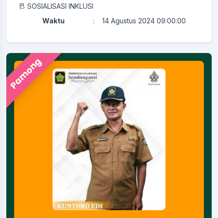
SOSIALISASI INKLUSI
Waktu
:
14 Agustus 2024 09:00:00
Lokasi
:
AULA KALURAHAN
Koordinator
:
KAMITUWA
Pamong
PERTEMUAN RUTIN KADER KESEHATAN
Waktu
:
29 Juli 2024 08:00:00
Ruang Rapat Sekretariat (
Lokasi
:
Kapasitas 35 Orang
Koordinator
:
KAMITUWA
Merti Kalurahan
Waktu
:
23 September 2025 08:00:00
Lokasi
:
Aula
Koordinator
:
SUHARDI, S.E
Merti Padukuhan Girinyono II Ngumbah Langse