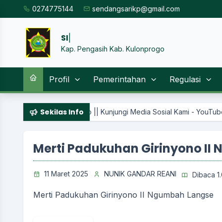
0274775144
sendangsarikp@gmail.com
SISTEM INF
|
Kap. Pengasih Kab. Kulonprogo
Profil
Pemerintahan
Regulasi
Sekilas Info
 Progo || Kunjungi Media Sosial Kami - YouTube :sendangsari cha
Merti Padukuhan Girinyono II
11 Maret 2025
NUNIK GANDAR REANI
Dibaca 1.
Merti Padukuhan Girinyono II Ngumbah Langse