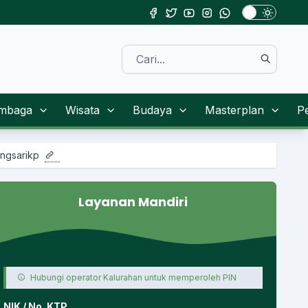
mbaga
Wisata
Budaya
Masterplan
P
Layanan Mandiri
Hubungi operator Kalurahan untuk memperoleh PIN
NIK / No. KTP