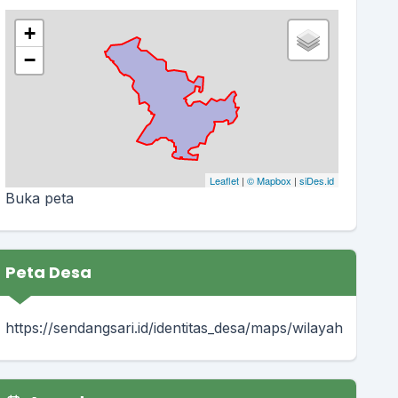
+
−
Leaflet
|
© Mapbox
|
siDes.id
Buka peta
Peta Desa
https://sendangsari.id/identitas_desa/maps/wilayah