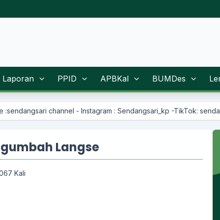
Laporan
PPID
APBKal
BUMDes
Le
nnel - Instagram : Sendangsari_kp -TikTok: sendangsarikp
 Ngumbah Langse
067 Kali