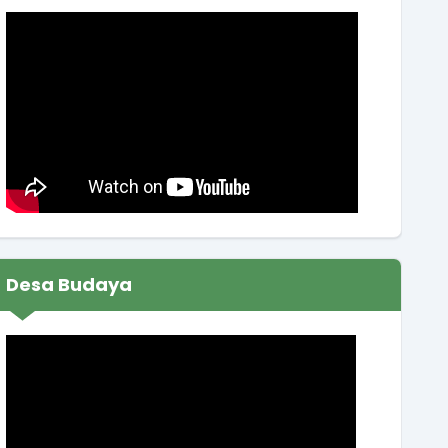
Lokasi
:
Balai Desa
Koordinator
:
JUMONO
Muskal RKA BUMDes Binangun Sendang Artha
Sendangsari Tahun 2026
Waktu
:
09 Januari 2026 13:00:00
Lokasi
:
Balai Kalurahan Sendangsari
Koordinator
:
SUKIRMAN
Koordinasi persiapan lomba desa
Waktu
:
23 Februari 2026 14:59:49
Desa Budaya
Lokasi
:
Balai Desa
Koordinator
:
SUWARNA UTAMA.. SP.
Rapat koordinasi rutin Pamong Kalurahan
Waktu
:
19 Maret 2026 09:00:00
Ruang Rapat Sekretariat (
Lokasi
: