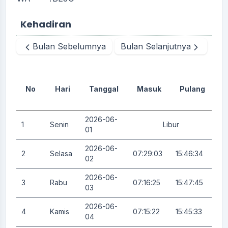
Kehadiran
Bulan Sebelumnya
Bulan Selanjutnya
No
Hari
Tanggal
Masuk
Pulang
D
2026-06-
1
Senin
Libur
0.
01
2026-06-
2
Selasa
07:29:03
15:46:34
0.
02
2026-06-
3
Rabu
07:16:25
15:47:45
0.
03
2026-06-
4
Kamis
07:15:22
15:45:33
0.
04