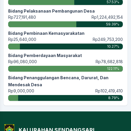
57.53%
Bidang Pelaksanaan Pembangunan Desa
Rp727,191,480
Rp1,224,492,154
59.39%
Bidang Pembinaan Kemasyarakatan
Rp25,640,000
Rp249,753,200
10.27%
Bidang Pemberdayaan Masyarakat
Rp96,080,000
Rp78,682,818
122.11%
Bidang Penanggulangan Bencana, Darurat, Dan
Mendesak Desa
Rp9,000,000
Rp102,419,410
8.79%
KALURAHAN SENDANGSARI