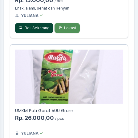
Rp. 15.000,00
/ pcs
Enak, alami, sehat dan Renyah
YULIANA
Beli Sekarang
Lokasi
UMKM Pati Garut 500 Gram
Rp. 26.000,00
/ pcs
---
YULIANA