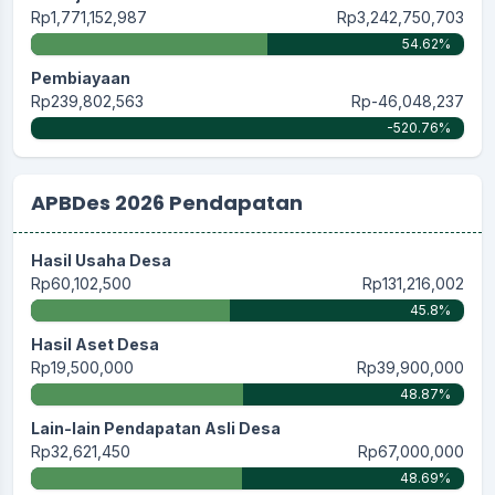
Rp1,771,152,987
Rp3,242,750,703
54.62%
Pembiayaan
Rp239,802,563
Rp-46,048,237
-520.76%
APBDes 2026 Pendapatan
Hasil Usaha Desa
Rp60,102,500
Rp131,216,002
45.8%
Hasil Aset Desa
Rp19,500,000
Rp39,900,000
48.87%
Lain-lain Pendapatan Asli Desa
Rp32,621,450
Rp67,000,000
48.69%