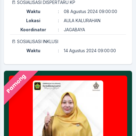
SOSIALISASI DISPERTARU KP
Waktu
:
08 Agustus 2024 09:00:00
Lokasi
:
AULA KALURAHAN
Koordinator
:
JAGABAYA
SOSIALISASI INKLUSI
Waktu
:
14 Agustus 2024 09:00:00
Lokasi
:
AULA KALURAHAN
Koordinator
:
KAMITUWA
Pamong
PERTEMUAN RUTIN KADER KESEHATAN
Waktu
:
29 Juli 2024 08:00:00
Ruang Rapat Sekretariat (
Lokasi
:
Kapasitas 35 Orang
Koordinator
:
KAMITUWA
Merti Kalurahan
Waktu
:
23 September 2025 08:00:00