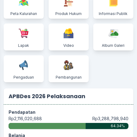
Peta Kalurahan
Produk Hukum
Informasi Publik
Lapak
Video
Album Galeri
Pengaduan
Pembangunan
APBDes 2026 Pelaksanaan
Pendapatan
Rp2,116,020,688
Rp3,288,798,940
64.34%
Belanja