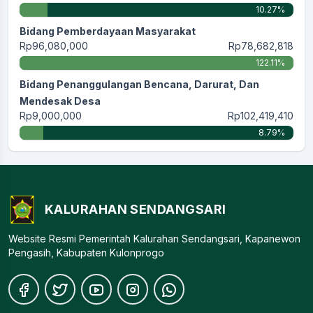
10.27%
Bidang Pemberdayaan Masyarakat
Rp96,080,000
Rp78,682,818
122.11%
Bidang Penanggulangan Bencana, Darurat, Dan
Mendesak Desa
Rp9,000,000
Rp102,419,410
8.79%
KALURAHAN SENDANGSARI
Website Resmi Pemerintah Kalurahan Sendangsari, Kapanewon
Pengasih, Kabupaten Kulonprogo