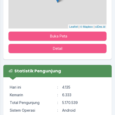
Leaflet
|
© Mapbox
|
siDes.id
Buka Peta
Detail
Statistik Pengunjung
Hari ini
:
4.135
Kemarin
:
6.333
Total Pengunjung
:
5.170.539
Sistem Operasi
:
Android