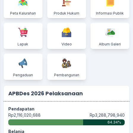
Peta Kalurahan
Produk Hukum
Informasi Publik
Lapak
Video
Album Galeri
Pengaduan
Pembangunan
APBDes 2026 Pelaksanaan
Pendapatan
Rp2,116,020,688
Rp3,288,798,940
64.34%
Belanja