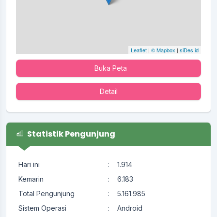
Leaflet
|
© Mapbox
|
siDes.id
Buka Peta
Detail
Statistik Pengunjung
Hari ini
:
1.914
Kemarin
:
6.183
Total Pengunjung
:
5.161.985
Sistem Operasi
:
Android