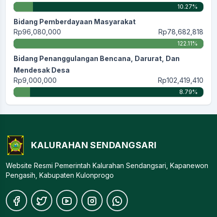
10.27%
Bidang Pemberdayaan Masyarakat
Rp96,080,000
Rp78,682,818
122.11%
Bidang Penanggulangan Bencana, Darurat, Dan
Mendesak Desa
Rp9,000,000
Rp102,419,410
8.79%
KALURAHAN SENDANGSARI
Website Resmi Pemerintah Kalurahan Sendangsari, Kapanewon
Pengasih, Kabupaten Kulonprogo