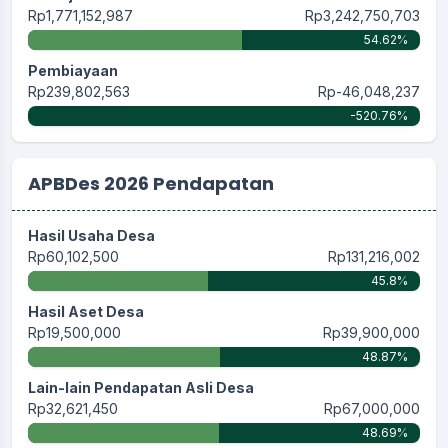
Rp1,771,152,987
Rp3,242,750,703
54.62%
Pembiayaan
Rp239,802,563
Rp-46,048,237
-520.76%
APBDes 2026 Pendapatan
Hasil Usaha Desa
Rp60,102,500
Rp131,216,002
45.8%
Hasil Aset Desa
Rp19,500,000
Rp39,900,000
48.87%
Lain-lain Pendapatan Asli Desa
Rp32,621,450
Rp67,000,000
48.69%