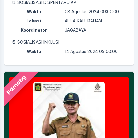
SOSIALISASI DISPERTARU KP
Waktu
:
08 Agustus 2024 09:00:00
Lokasi
:
AULA KALURAHAN
Koordinator
:
JAGABAYA
SOSIALISASI INKLUSI
Waktu
:
14 Agustus 2024 09:00:00
Lokasi
:
AULA KALURAHAN
Koordinator
:
KAMITUWA
Pamong
PERTEMUAN RUTIN KADER KESEHATAN
Waktu
:
29 Juli 2024 08:00:00
Ruang Rapat Sekretariat (
Lokasi
:
Kapasitas 35 Orang
Koordinator
:
KAMITUWA
Merti Kalurahan
Waktu
:
23 September 2025 08:00:00