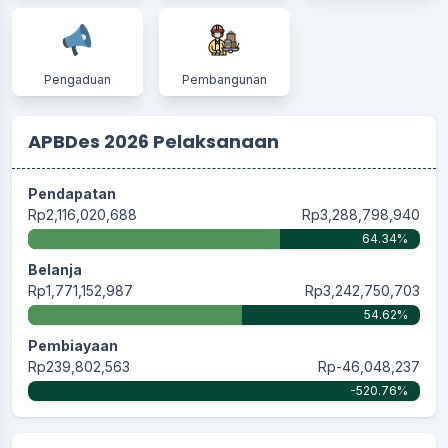
Pengaduan
Pembangunan
APBDes 2026 Pelaksanaan
Pendapatan
Rp2,116,020,688
Rp3,288,798,940
64.34%
Belanja
Rp1,771,152,987
Rp3,242,750,703
54.62%
Pembiayaan
Rp239,802,563
Rp-46,048,237
-520.76%