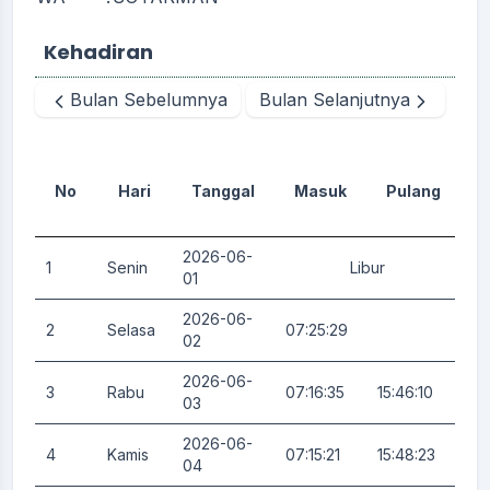
Kehadiran
Bulan Sebelumnya
Bulan Selanjutnya
No
Hari
Tanggal
Masuk
Pulang
D
2026-06-
1
Senin
Libur
0.
01
2026-06-
2
Selasa
07:25:29
0.
02
2026-06-
3
Rabu
07:16:35
15:46:10
0.
03
2026-06-
4
Kamis
07:15:21
15:48:23
0.
04