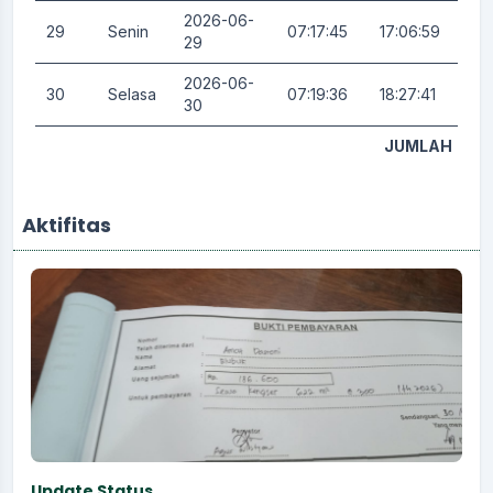
2026-06-
29
Senin
07:17:45
17:06:59
0.
29
2026-06-
30
Selasa
07:19:36
18:27:41
3.
30
JUMLAH
Aktifitas
Update Status