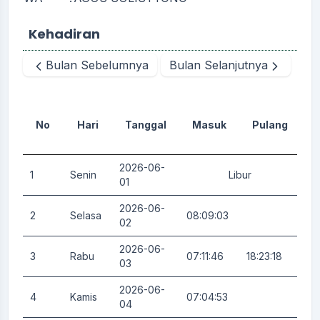
Kehadiran
Bulan Sebelumnya
Bulan Selanjutnya
No
Hari
Tanggal
Masuk
Pulang
D
2026-06-
1
Senin
Libur
0.
01
2026-06-
2
Selasa
08:09:03
0.
02
2026-06-
3
Rabu
07:11:46
18:23:18
0.
03
2026-06-
4
Kamis
07:04:53
0.
04