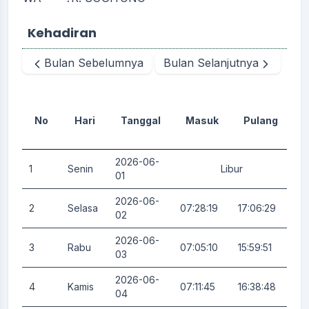
Kehadiran
Bulan Sebelumnya
Bulan Selanjutnya
No
Hari
Tanggal
Masuk
Pulang
D
2026-06-
1
Senin
Libur
0.
01
2026-06-
2
Selasa
07:28:19
17:06:29
0.
02
2026-06-
3
Rabu
07:05:10
15:59:51
0.
03
2026-06-
4
Kamis
07:11:45
16:38:48
0.
04