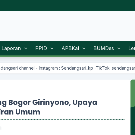
Laporan
PPID
APBKal
BUMDes
Le
stagram : Sendangsari_kp -TikTok: sendangsarikp
ng Bogor Girinyono, Upaya
airan Umum
i