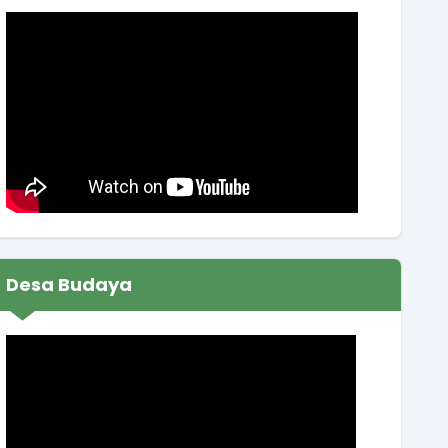
Lokasi
:
Balai Desa
Koordinator
:
JUMONO
Muskal RKA BUMDes Binangun Sendang Artha
Sendangsari Tahun 2026
Waktu
:
09 Januari 2026 13:00:00
Lokasi
:
Balai Kalurahan Sendangsari
Koordinator
:
SUKIRMAN
Koordinasi persiapan lomba desa
Waktu
:
23 Februari 2026 14:59:49
Desa Budaya
Lokasi
:
Balai Desa
Koordinator
:
SUWARNA UTAMA.. SP.
Rapat koordinasi rutin Pamong Kalurahan
Waktu
:
19 Maret 2026 09:00:00
Ruang Rapat Sekretariat (
Lokasi
: