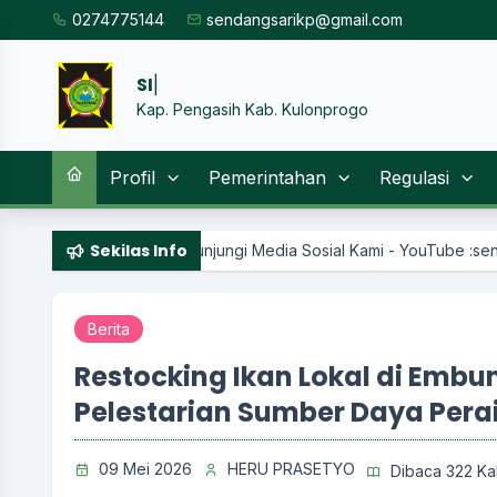
0274775144
sendangsarikp@gmail.com
SISTEM INFO
|
Kap. Pengasih Kab. Kulonprogo
Profil
Pemerintahan
Regulasi
Sekilas Info
 Kunjungi Media Sosial Kami - YouTube :sendangsari channel - In
Berita
Restocking Ikan Lokal di Embu
Pelestarian Sumber Daya Per
09 Mei 2026
HERU PRASETYO
Dibaca 322 Kal