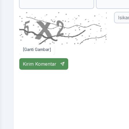
[Ganti Gambar]
Kirim Komentar
PARTINEM
Panata Laksana Sarta Pangripta
Presensi:
18 poin
Kinerja:
22 poin
Pulang Pukul
15:50:15