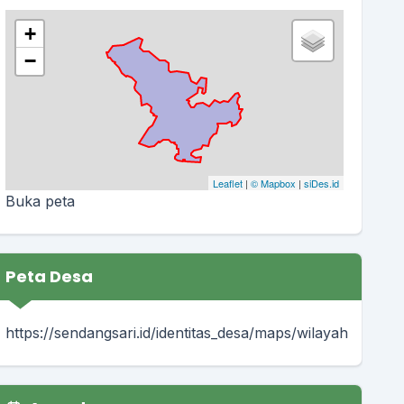
+
−
Leaflet
|
© Mapbox
|
siDes.id
Buka peta
Peta Desa
https://sendangsari.id/identitas_desa/maps/wilayah