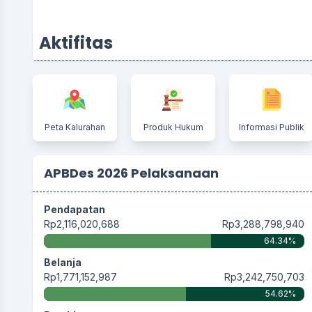
Aktifitas
Peta Kalurahan
Produk Hukum
Informasi Publik
APBDes 2026 Pelaksanaan
Pendapatan
Rp2,116,020,688
Rp3,288,798,940
64.34%
Belanja
Rp1,771,152,987
Rp3,242,750,703
54.62%