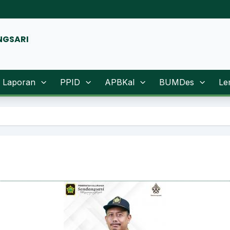
Laporan
PPID
APBKal
BUMDes
Le
Sugen