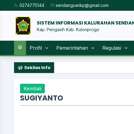
0274775144
sendangsarikp@gmail.com
SISTEM INFORMASI KALURAHAN SE
|
Kap. Pengasih Kab. Kulonprogo
Profil
Pemerintahan
Regulasi
Sekilas Info
Kembali
SUGIYANTO