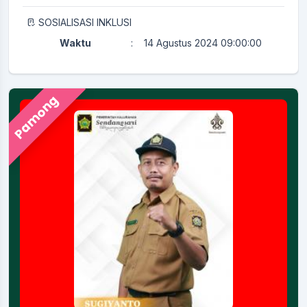
SOSIALISASI INKLUSI
Waktu
:
14 Agustus 2024 09:00:00
Lokasi
:
AULA KALURAHAN
Koordinator
:
KAMITUWA
Pamong
PERTEMUAN RUTIN KADER KESEHATAN
Waktu
:
29 Juli 2024 08:00:00
Ruang Rapat Sekretariat (
Lokasi
:
Kapasitas 35 Orang
Koordinator
:
KAMITUWA
Merti Kalurahan
Waktu
:
23 September 2025 08:00:00
Lokasi
:
Aula
Koordinator
:
SUHARDI, S.E
Merti Padukuhan Girinyono II Ngumbah Langse