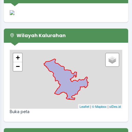
Wilayah Kalurahan
+
−
Leaflet
|
© Mapbox
|
siDes.id
Buka peta