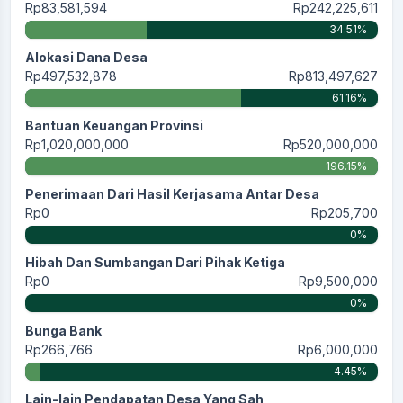
Rp83,581,594
Rp242,225,611
34.51%
Alokasi Dana Desa
Rp497,532,878
Rp813,497,627
61.16%
Bantuan Keuangan Provinsi
Rp1,020,000,000
Rp520,000,000
196.15%
Penerimaan Dari Hasil Kerjasama Antar Desa
Rp0
Rp205,700
0%
Hibah Dan Sumbangan Dari Pihak Ketiga
Rp0
Rp9,500,000
0%
Bunga Bank
Rp266,766
Rp6,000,000
4.45%
Lain-lain Pendapatan Desa Yang Sah