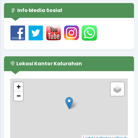
Info Media Sosial
Lokasi Kantor Kalurahan
+
−
Leaflet
|
© Mapbox
|
siDes.id