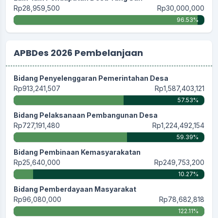
Rp28,959,500
Rp30,000,000
96.53%
APBDes 2026 Pembelanjaan
Bidang Penyelenggaran Pemerintahan Desa
Rp913,241,507
Rp1,587,403,121
57.53%
Bidang Pelaksanaan Pembangunan Desa
Rp727,191,480
Rp1,224,492,154
59.39%
Bidang Pembinaan Kemasyarakatan
Rp25,640,000
Rp249,753,200
10.27%
Bidang Pemberdayaan Masyarakat
Rp96,080,000
Rp78,682,818
122.11%