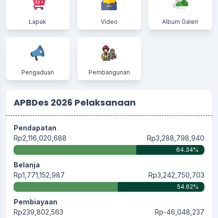
Lapak
Video
Album Galeri
Pengaduan
Pembangunan
APBDes 2026 Pelaksanaan
Pendapatan
Rp2,116,020,688
Rp3,288,798,940
64.34%
Belanja
Rp1,771,152,987
Rp3,242,750,703
54.62%
Pembiayaan
Rp239,802,563
Rp-46,048,237