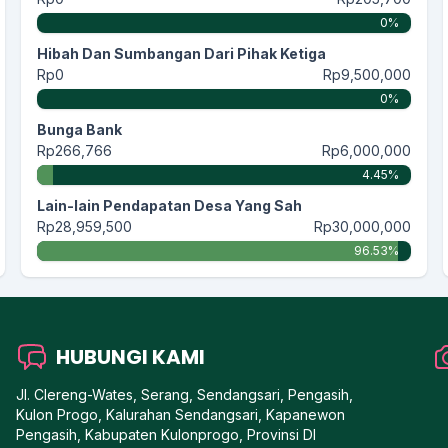
0%
Hibah Dan Sumbangan Dari Pihak Ketiga
Rp0
Rp9,500,000
0%
Bunga Bank
Rp266,766
Rp6,000,000
4.45%
Lain-lain Pendapatan Desa Yang Sah
Rp28,959,500
Rp30,000,000
96.53%
HUBUNGI KAMI
Jl. Clereng-Wates, Serang, Sendangsari, Pengasih,
Kulon Progo, Kalurahan Sendangsari, Kapanewon
Pengasih, Kabupaten Kulonprogo, Provinsi DI