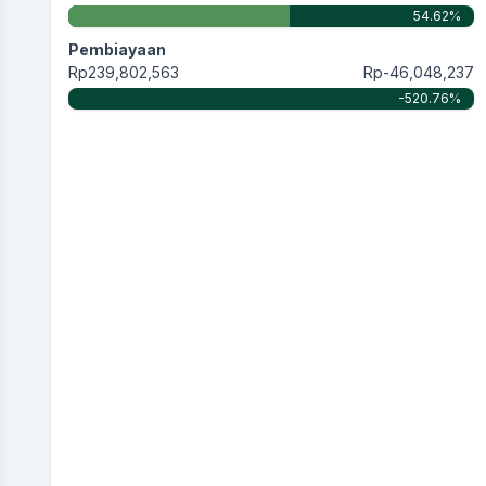
54.62%
Pembiayaan
Rp239,802,563
Rp-46,048,237
-520.76%