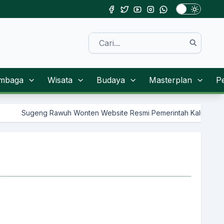
mbaga
Wisata
Budaya
Masterplan
P
g Rawuh Wonten Website Resmi Pemerintah Kalurahan Sendangsari K