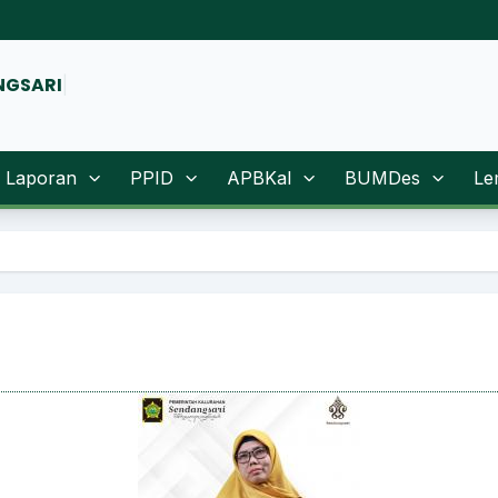
Laporan
PPID
APBKal
BUMDes
Le
Sugen