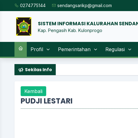
0274775144
sendangsarikp@gmail.com
SISTEM INFORMASI KALURAHAN S
|
Kap. Pengasih Kab. Kulonprogo
Profil
Pemerintahan
Regulasi
Sekilas Info
Kembali
PUDJI LESTARI