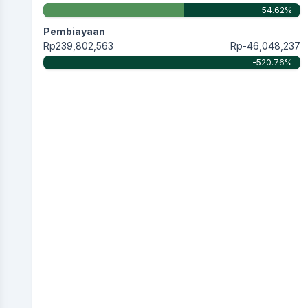
54.62%
Pembiayaan
Rp239,802,563
Rp-46,048,237
-520.76%