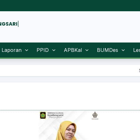
Laporan
PPID
APBKal
BUMDes
Le
Sugeng Rawu