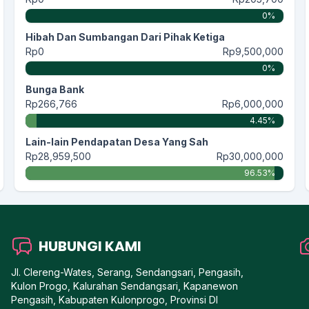
0%
Hibah Dan Sumbangan Dari Pihak Ketiga
Rp0
Rp9,500,000
0%
Bunga Bank
Rp266,766
Rp6,000,000
4.45%
Lain-lain Pendapatan Desa Yang Sah
Rp28,959,500
Rp30,000,000
96.53%
HUBUNGI KAMI
Jl. Clereng-Wates, Serang, Sendangsari, Pengasih,
Kulon Progo, Kalurahan Sendangsari, Kapanewon
Pengasih, Kabupaten Kulonprogo, Provinsi DI