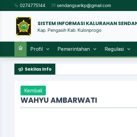
0274775144
sendangsarikp@gmail.com
SISTEM INFORMASI KALURA
|
Kap. Pengasih Kab. Kulonprogo
Profil
Pemerintahan
Regulasi
Sekilas Info
Kembali
WAHYU AMBARWATI