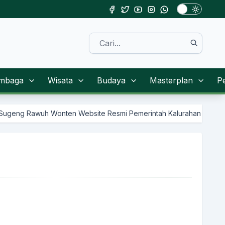
mbaga
Wisata
Budaya
Masterplan
P
h Wonten Website Resmi Pemerintah Kalurahan Sendangsari Kapanew