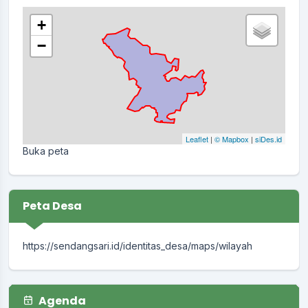
+
−
Leaflet
|
© Mapbox
|
siDes.id
Buka peta
Peta Desa
https://sendangsari.id/identitas_desa/maps/wilayah
Agenda