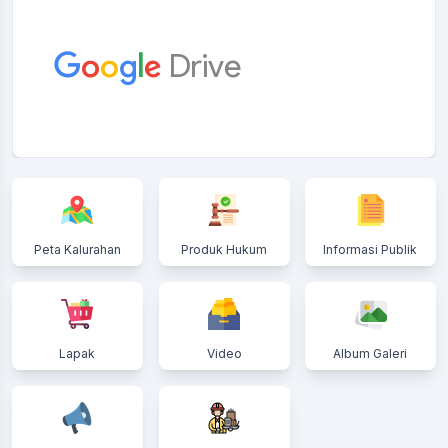
Peta Kalurahan
Produk Hukum
Informasi Publik
Lapak
Video
Album Galeri