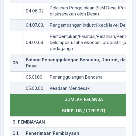
Pelatihan Pengelolaan BUM Desa (Pelatiha
04.06.02.
dilaksanakan oleh Desa)
04.07.03.
Pengembangan Industri kecil level Desa
Pembentukan/Fasilitasi/Pelatihan/Pendamp
04.07.04.
kelompok usaha ekonomi produktif (pengra
pedagang i
Bidang Penanggulangan Bencana, Darurat, dan M
05
Desa
05.01.00.
Penanggulangan Bencana
05.03.00.
Keadaan Mendesak
JUMLAH BELANJA
SURPLUS / (DEFISIT)
6. PEMBIAYAAN
6.1.
Penerimaan Pembiayaan