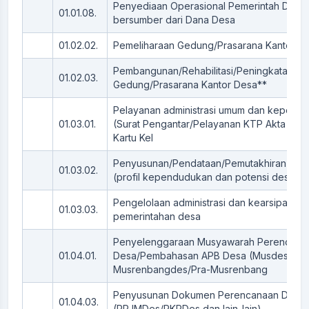
Penyediaan Operasional Pemerintah Desa
01.01.08.
bersumber dari Dana Desa
01.02.02.
Pemeliharaan Gedung/Prasarana Kantor D
Pembangunan/Rehabilitasi/Peningkatan
01.02.03.
Gedung/Prasarana Kantor Desa**
Pelayanan administrasi umum dan kepend
01.03.01.
(Surat Pengantar/Pelayanan KTP Akta Kela
Kartu Kel
Penyusunan/Pendataan/Pemutakhiran Profi
01.03.02.
(profil kependudukan dan potensi desa)**
Pengelolaan administrasi dan kearsipan
01.03.03.
pemerintahan desa
Penyelenggaraan Musyawarah Perencana
01.04.01.
Desa/Pembahasan APB Desa (Musdes
Musrenbangdes/Pra-Musrenbang
Penyusunan Dokumen Perencanaan Desa
01.04.03.
(RPJMDes/RKPDes dan lain-lain)