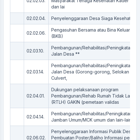
02.02.03.
Masyarakat Tenaga Kesehatan Kader Kese
dan lai
02.02.04.
Penyelenggaraan Desa Siaga Kesehatan
Pengasuhan Bersama atau Bina Keluarga Ba
02.02.06.
(BKB)
Pembangunan/Rehabilitasi/Peningkatan/P
02.03.10.
Jalan Desa **
Pembangunan/Rehabilitasi/Peningkatan Pr
02.03.14.
Jalan Desa (Gorong-gorong, Selokan Box/
Culvert,
Dukungan pelaksanaan program
02.04.01.
Pembangunan/Rehab Rumah Tidak Layak 
(RTLH) GAKIN (pemetaan validas
Pembangunan/Rehabilitas/Peningkatan Fasi
02.04.14.
Jamban Umum/MCK umum dan lain-lain **
Penyelenggaraan Informasi Publik Desa (Mi
02.06.02.
Pembuatan Poster/Baliho Informasi peneta