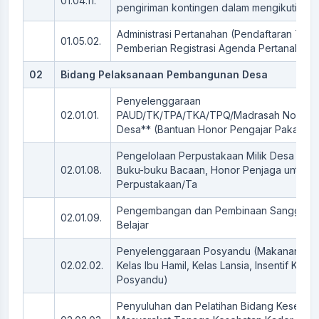
01.04.11.
pengiriman kontingen dalam mengikuti Lo
Administrasi Pertanahan (Pendaftaran Tan
01.05.02.
Pemberian Registrasi Agenda Pertanahan)
02
Bidang Pelaksanaan Pembangunan Desa
Penyelenggaraan
02.01.01.
PAUD/TK/TPA/TKA/TPQ/Madrasah Non-Form
Desa** (Bantuan Honor Pengajar Pakaian
Pengelolaan Perpustakaan Milik Desa (Pe
02.01.08.
Buku-buku Bacaan, Honor Penjaga untuk
Perpustakaan/Ta
Pengembangan dan Pembinaan Sanggar S
02.01.09.
Belajar
Penyelenggaraan Posyandu (Makanan Ta
02.02.02.
Kelas Ibu Hamil, Kelas Lansia, Insentif Kade
Posyandu)
Penyuluhan dan Pelatihan Bidang Kesehata