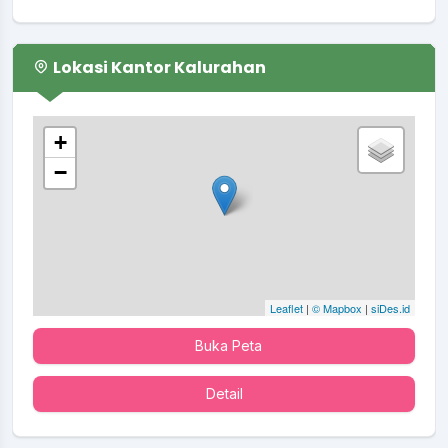
Lokasi Kantor Kalurahan
+
−
Leaflet
|
© Mapbox
|
siDes.id
Buka Peta
Detail