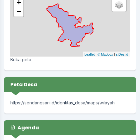
+
−
Leaflet
|
© Mapbox
|
siDes.id
Buka peta
Peta Desa
https://sendangsari.id/identitas_desa/maps/wilayah
Agenda