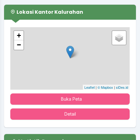
Lokasi Kantor Kalurahan
+
−
Leaflet
|
© Mapbox
|
siDes.id
Buka Peta
Detail