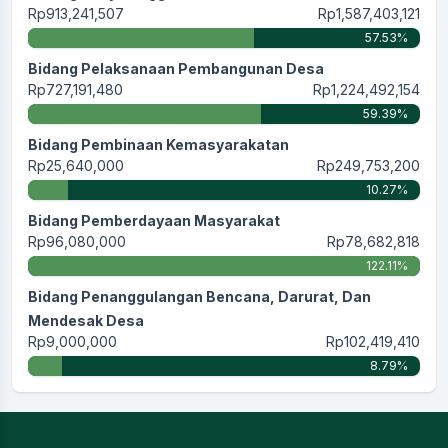
Rp913,241,507
Rp1,587,403,121
57.53%
Bidang Pelaksanaan Pembangunan Desa
Rp727,191,480
Rp1,224,492,154
59.39%
Bidang Pembinaan Kemasyarakatan
Rp25,640,000
Rp249,753,200
10.27%
Bidang Pemberdayaan Masyarakat
Rp96,080,000
Rp78,682,818
122.11%
Bidang Penanggulangan Bencana, Darurat, Dan
Mendesak Desa
Rp9,000,000
Rp102,419,410
8.79%