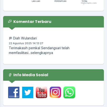
LAKI-LAKI
PEREMPUAN
TOTAL
Highcharts.com
lomba desa
End of interactive chart.
Waktu
:
11 April 2026 22:05:42
Lokasi
:
Balai Desa
Komentar Terbaru
Koordinator
:
KUNTORO EDI
Diah Wulandari
22 Agustus 2025 14:13:27
Terimakasih pemkal Sendangsari telah
memfasilitasi...
selengkapnya
Info Media Sosial