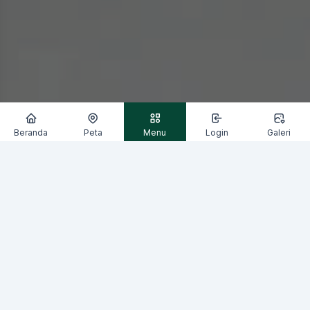
Beranda
Peta
Menu
Login
Galeri
rahan Sendangsari Kapanewon Pengasih Kabupaten Kulon Progo || K
Berita Kalurahan
Terbaru
Berita
Berita Lokal
Adat dan Tradis